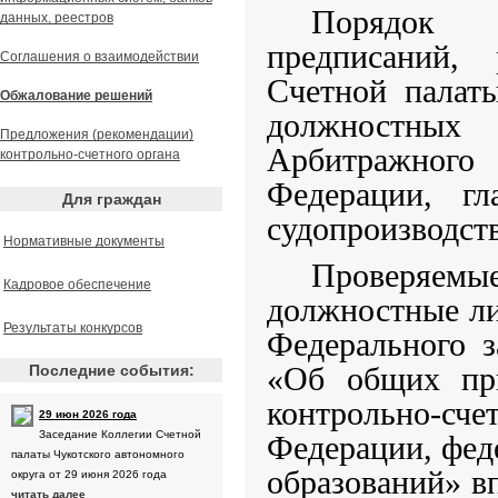
Порядок 
данных, реестров
предписаний,
Соглашения о взаимодействии
Счетной палаты
Обжалование решений
должностных 
Предложения (рекомендации)
Арбитражного 
контрольно-счетного органа
Федерации, гл
Для граждан
судопроизводст
Нормативные документы
Проверяем
Кадровое обеспечение
должностные лиц
Результаты конкурсов
Федерального 
«Об общих при
Последние события:
контрольно-сч
29 июн 2026 года
Заседание Коллегии Счетной
Федерации, фед
палаты Чукотского автономного
образований» вп
округа от 29 июня 2026 года
читать далее