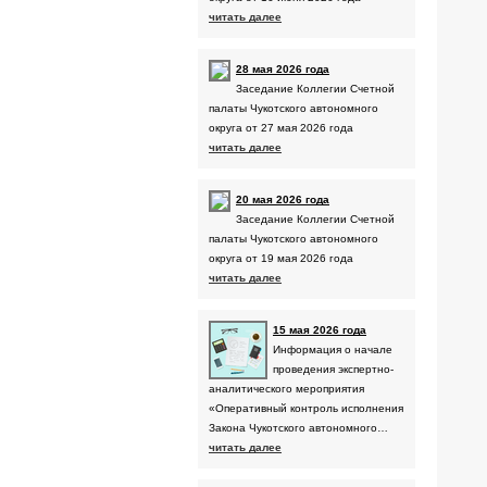
Совет КСО Чукотского АО
читать далее
КСО муниципальных образований округа
Совет
Президиум
28 мая 2026 года
План работы
Заседание Коллегии Счетной
Отчеты
палаты Чукотского автономного
округа от 27 мая 2026 года
читать далее
20 мая 2026 года
Заседание Коллегии Счетной
палаты Чукотского автономного
округа от 19 мая 2026 года
читать далее
15 мая 2026 года
Информация о начале
проведения экспертно-
аналитического мероприятия
«Оперативный контроль исполнения
Закона Чукотского автономного…
читать далее