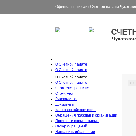
Официальный сайт Счетной палаты Чукотског
СЧЕТ
Чукотског
О Счетной палате
О Счетной палате
Стратегия развития
О Счетной палате
Структура
О Счетной палате
О С
Руководство
Стратегия развития
Документы
Структура
Кадровое обеспечение
Руководство
Обращения граждан и организаций
Документы
Порядок и время приема
Кадровое обеспечение
Обзор обращений
Обращения граждан и организаций
Направить обращение
Порядок и время приема
Бухгалтерская (финансовая) отчетность
Обзор обращений
Закупки
Направить обращение
Опросы