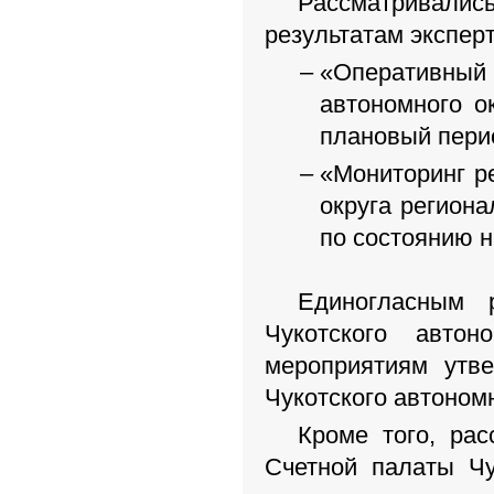
Рассматривал
результатам экспер
«Оперативны
автономного о
плановый перио
«Мониторинг р
округа регион
по состоянию н
Единогласным 
Чукотского авто
мероприятиям утв
Чукотского автономн
Кроме того, ра
Счетной палаты Чу